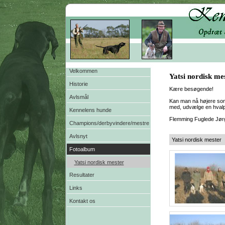
Velkommen
Yatsi nordisk me
Historie
Kære besøgende!
Avlsmål
Kan man nå højere som
med, udvælge en hvalp
Kennelens hunde
Flemming Fuglede Jø
Champions/derbyvindere/mestre
Avlsnyt
Yatsi nordisk mester
Fotoalbum
Yatsi nordisk mester
Resultater
Links
Kontakt os