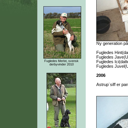
Ny generation på
Fugledes Hint(da
Fugledes Jave(Ul
Fugledes Merlot, svensk
Fugledes Ici(datte
derbyvinder 2010
Fugledes Juvel(U
2006
Astrup´siff er pa