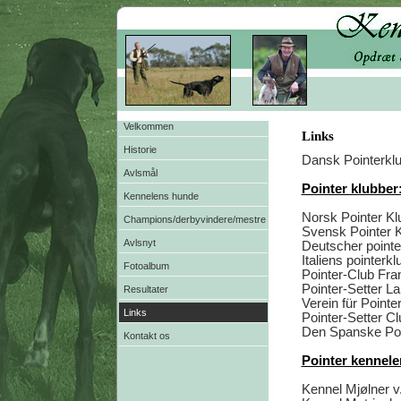
Velkommen
Links
Historie
Dansk Pointerkl
Avlsmål
Pointer klubber
Kennelens hunde
Norsk Pointer Kl
Champions/derbyvindere/mestre
Svensk Pointer 
Avlsnyt
Deutscher pointe
Italiens pointerkl
Fotoalbum
Pointer-Club Fra
Pointer-Setter L
Resultater
Verein für Pointe
Links
Pointer-Setter C
Den Spanske Poi
Kontakt os
Pointer kennele
Kennel Mjølner v