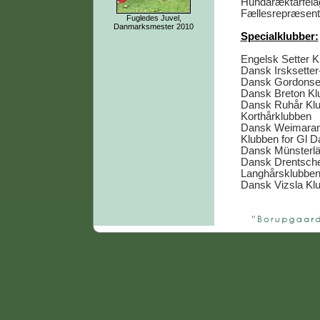
Hundaræktarfélag
Fællesrepræsenta
Fugledes Juvel,
Danmarksmester 2010
Specialklubber:
Engelsk Setter K
Dansk Irsksetter
Dansk Gordonset
Dansk Breton Kl
Dansk Ruhår Kl
Korthårklubben
Dansk Weimaran
Klubben for Gl 
Dansk Münsterlä
Dansk Drentsche
Langhårsklubbe
Dansk Vizsla Kl