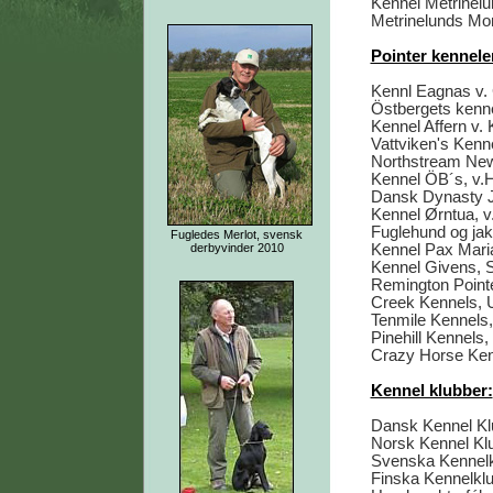
Kennel Metrinel
Metrinelunds Mo
Pointer kennel
Kennl Eagnas v. 
Östbergets kenne
Kennel Affern v.
Vattviken's Kenn
Northstream New
Kennel ÖB´s, v.
Dansk Dynasty J
Kennel Ørntua, 
Fuglehund og jak
Fugledes Merlot, svensk
derbyvinder 2010
Kennel Pax Mari
Kennel Givens, 
Remington Point
Creek Kennels,
Tenmile Kennels
Pinehill Kennels
Crazy Horse Ke
Kennel klubber:
Dansk Kennel Kl
Norsk Kennel Kl
Svenska Kennel
Finska Kennelkl